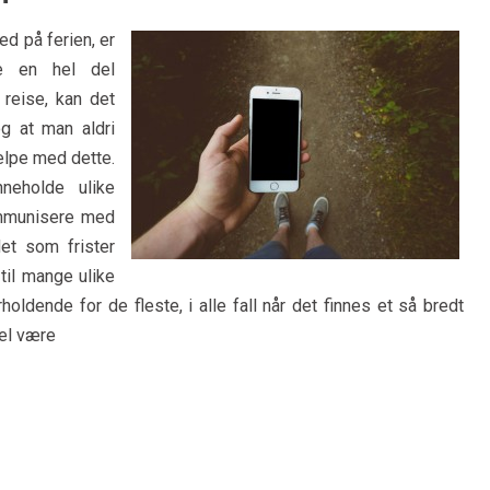
ed på ferien, er
e en hel del
 reise, kan det
og at man aldri
elpe med dette.
neholde ulike
ommunisere med
det som frister
 til mange ulike
holdende for de fleste, i alle fall når det finnes et så bredt
pel være