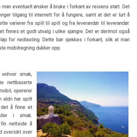
ne man eventuelt ønsker å bruke i forkant av reisens start. Det
ger tilgang til internett for å fungere, samt at det er lurt å
 varierer fra spill til spill og fra leverandør til leverandør.
t finnes et godt utvalg i ulike sjangre. Det er derimot også
p for nedlasting. Dette bør sjekkes i forkant, slik at man
ste mobilregning dukker opp.
r enhver smak,
te nettbaserte
mobil, opererer
aldri har spilt
 det å finne et
ller i smak.
 fin nettside å
d oversikt over