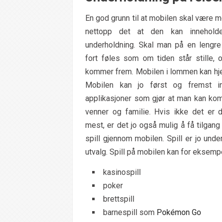
En god grunn til at mobilen skal være m
nettopp det at den kan innehold
underholdning. Skal man på en lengre
fort føles som om tiden står stille, 
kommer frem. Mobilen i lommen kan hj
Mobilen kan jo først og fremst in
applikasjoner som gjør at man kan k
venner og familie. Hvis ikke det er 
mest, er det jo også mulig å få tilgang
spill gjennom mobilen. Spill er jo under
utvalg. Spill på mobilen kan for eksem
kasinospill
poker
brettspill
barnespill som
Pokémon Go