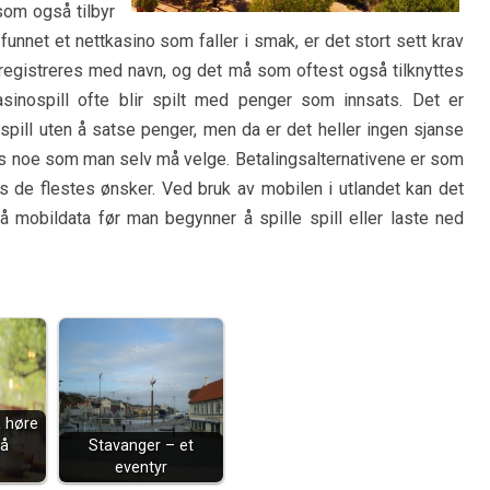
som også tilbyr
funnet et nettkasino som faller i smak, er det stort sett krav
registreres med navn, og det må som oftest også tilknyttes
sinospill ofte blir spilt med penger som innsats. Det er
spill uten å satse penger, men da er det heller ingen sjanse
gvis noe som man selv må velge. Betalingsalternativene er som
ses de flestes ønsker. Ved bruk av mobilen i utlandet kan det
 mobildata før man begynner å spille spill eller laste ned
 høre
på
Stavanger – et
eventyr